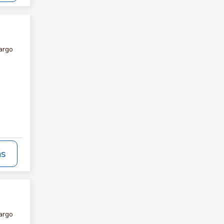
argo
ás
argo