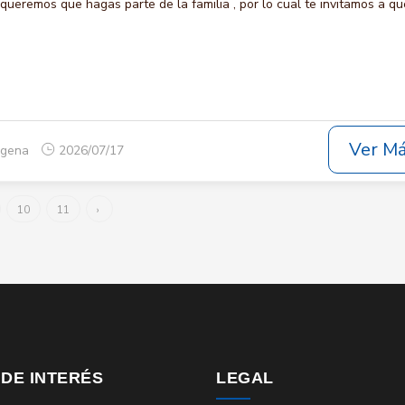
eremos que hagas parte de la familia , por lo cual te invitamos a qu
Ver M
tagena
2026/07/17
10
11
›
 DE INTERÉS
LEGAL