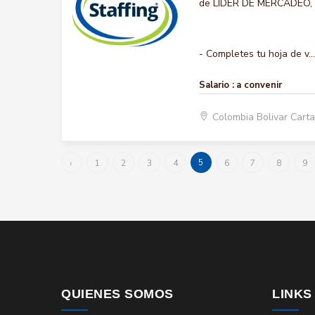
de LIDER DE MERCADEO, qu
- Completes tu hoja de v...
Salario :
a convenir
Colombia Bolivar Car
5
‹
1
2
3
4
6
7
8
9
QUIENES SOMOS
LINKS