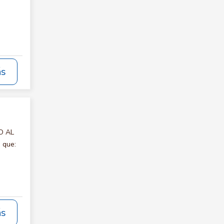
ás
IO AL
 que:
ás