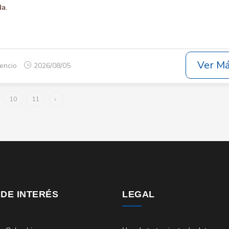
da.
Ver M
cencio
2026/08/05
10
11
›
 DE INTERÉS
LEGAL