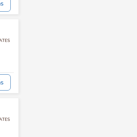
ás
LATES
ás
LATES