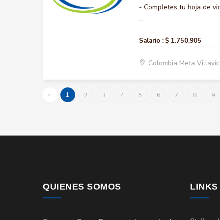
- Completes tu hoja de vi
...
Salario :
$ 1.750.905
Colombia Meta Villavi
‹
1
2
3
4
5
6
7
8
9
QUIENES SOMOS
LINKS