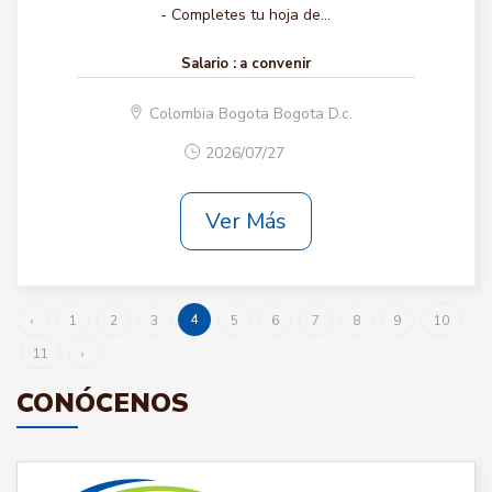
- Completes tu hoja de...
Salario :
a convenir
Colombia Bogota Bogota D.c.
2026/07/27
Ver Más
4
‹
1
2
3
5
6
7
8
9
10
11
›
CONÓCENOS