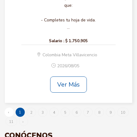
que:
- Completes tu hoja de vida.
...
Salario :
$ 1.750.905
Colombia Meta Villavicencio
2026/08/05
Ver Más
‹
1
2
3
4
5
6
7
8
9
10
11
›
CONÓCENOS