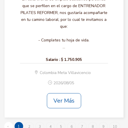
que se perfilen en el cargo de ENTRENADOR
PILATES REFORMER, nos gustaría acompañarte
en tu camino laboral, por lo cual te invitamos a
que:
- Completes tu hoja de vida.
...
Salario :
$ 1.750.905
Colombia Meta Villavicencio
2026/08/05
Ver Más
‹
1
2
3
4
5
6
7
8
9
10