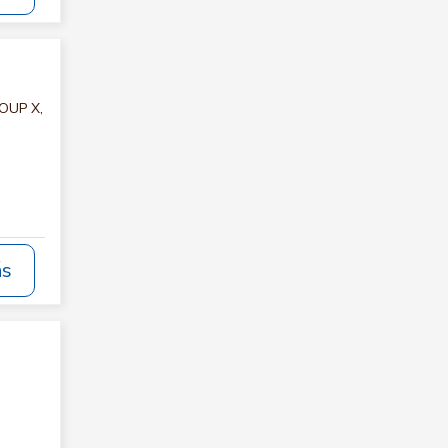
ROUP X,
ás