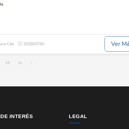
da.
Ver M
uca Cali
2026/07/30
10
11
›
 DE INTERÉS
LEGAL