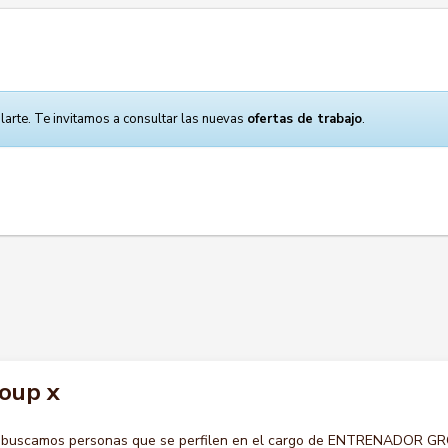
larte. Te invitamos a consultar las nuevas
ofertas de trabajo
.
oup x
o buscamos personas que se perfilen en el cargo de ENTRENADOR G