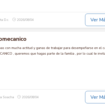
Ver M
ta D.c.
2026/08/04
romecanico
s con mucha actitud y ganas de trabajar para desempeñarse en el c
CO , queremos que hagas parte de la familia , por lo cual te invi
Ver M
ca Soacha
2026/08/04