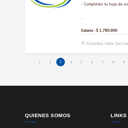
- Completes tu hoja de vi
...
Salario :
$ 1.780.000
Colombia Valle Del Ca
3
‹
1
2
4
5
6
7
8
9
QUIENES SOMOS
LINKS