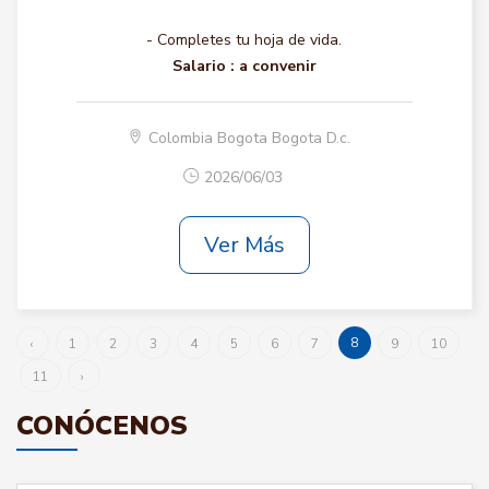
- Completes tu hoja de vida.
Salario :
a convenir
Colombia Bogota Bogota D.c.
2026/06/03
Ver Más
8
‹
1
2
3
4
5
6
7
9
10
11
›
CONÓCENOS