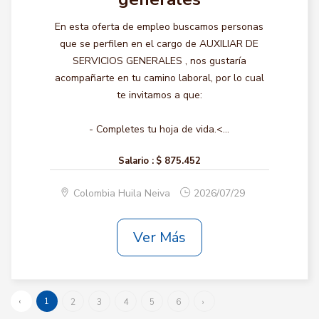
En esta oferta de empleo buscamos personas
que se perfilen en el cargo de AUXILIAR DE
SERVICIOS GENERALES , nos gustaría
acompañarte en tu camino laboral, por lo cual
te invitamos a que:
- Completes tu hoja de vida.<...
Salario :
$ 875.452
Colombia Huila Neiva
2026/07/29
Ver Más
‹
1
2
3
4
5
6
›