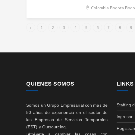
Colombia Bogota Bogo
‹
1
2
3
4
5
6
7
8
9
QUIENES SOMOS
LINKS
Staffing 
Somos un Grupo Empresarial con más de
50 años de experiencia en el sector de
Ingresar
las Empresas de Servicios Temporales
(EST) y Outsourcing.
Registrar
¡Atrévete a cambiar las cosas con