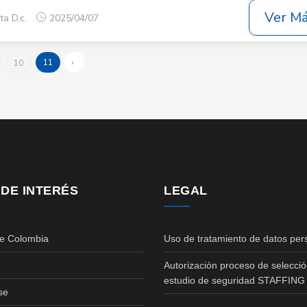
Ver M
ta D.c.
2025/04/07
11
›
10
 DE INTERÉS
LEGAL
de Colombia
Uso de tratamiento de datos per
Autorización proceso de selecció
estudio de seguridad STAFFING
se