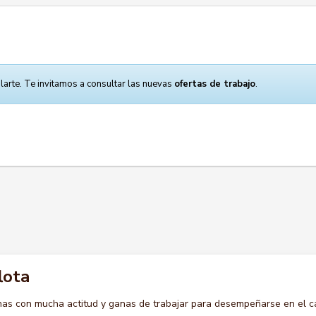
larte. Te invitamos a consultar las nuevas
ofertas de trabajo
.
lota
s con mucha actitud y ganas de trabajar para desempeñarse en el c