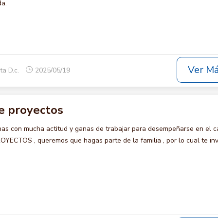
da.
Ver M
ta D.c.
2025/05/19
e proyectos
s con mucha actitud y ganas de trabajar para desempeñarse en el c
CTOS , queremos que hagas parte de la familia , por lo cual te in