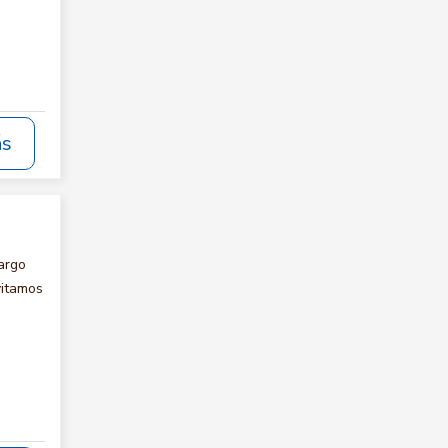
ás
argo
vitamos