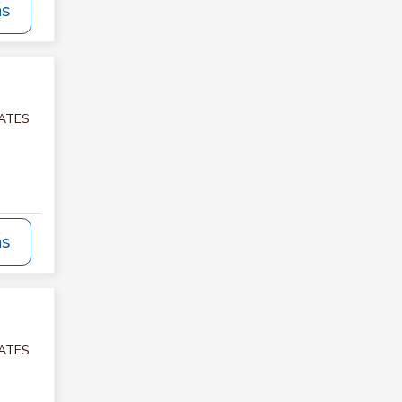
ás
LATES
ás
LATES