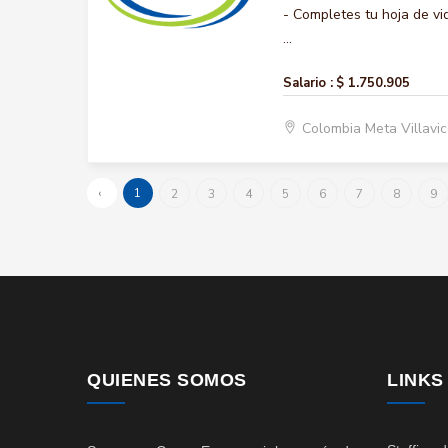
- Completes tu hoja de vi
...
Salario :
$ 1.750.905
Colombia Meta Villavi
‹
1
2
3
4
5
6
7
8
9
QUIENES SOMOS
LINKS