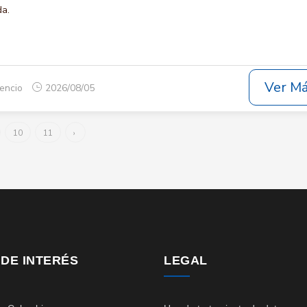
da.
Ver M
cencio
2026/08/05
10
11
›
 DE INTERÉS
LEGAL