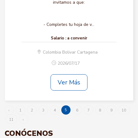
invitamos a que:
- Completes tu hoja de v...
Salario :
a convenir
Colombia Bolivar Cartagena
2026/07/17
Ver Más
5
‹
1
2
3
4
6
7
8
9
10
11
›
CONÓCENOS