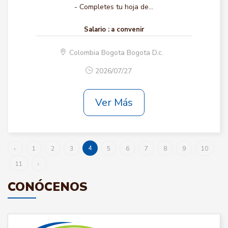
- Completes tu hoja de...
Salario :
a convenir
Colombia Bogota Bogota D.c.
2026/07/27
Ver Más
4
‹
1
2
3
5
6
7
8
9
10
11
›
CONÓCENOS