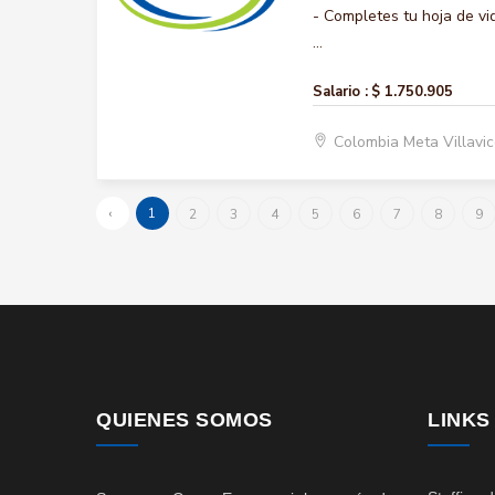
- Completes tu hoja de vi
...
Salario :
$ 1.750.905
Colombia Meta Villavi
‹
1
2
3
4
5
6
7
8
9
QUIENES SOMOS
LINKS