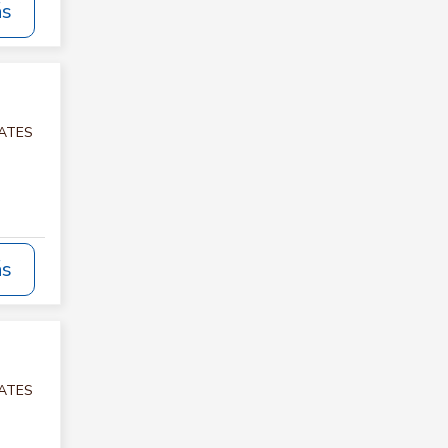
ás
LATES
ás
LATES