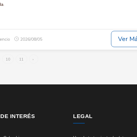
da.
Ver M
cencio
2026/08/05
10
11
›
 DE INTERÉS
LEGAL