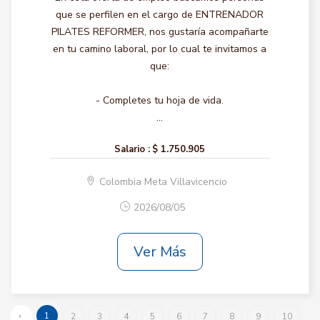
que se perfilen en el cargo de ENTRENADOR
PILATES REFORMER, nos gustaría acompañarte
en tu camino laboral, por lo cual te invitamos a
que:
- Completes tu hoja de vida.
...
Salario :
$ 1.750.905
Colombia Meta Villavicencio
2026/08/05
Ver Más
‹
1
2
3
4
5
6
7
8
9
10