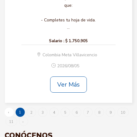
que:
- Completes tu hoja de vida.
...
Salario :
$ 1.750.905
Colombia Meta Villavicencio
2026/08/05
Ver Más
‹
1
2
3
4
5
6
7
8
9
10
11
›
CONÓCENOS