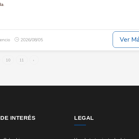
da.
Ver M
cencio
2026/08/05
10
11
›
 DE INTERÉS
LEGAL