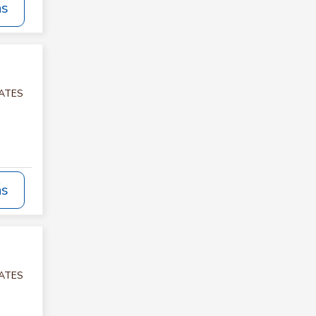
ás
LATES
ás
LATES