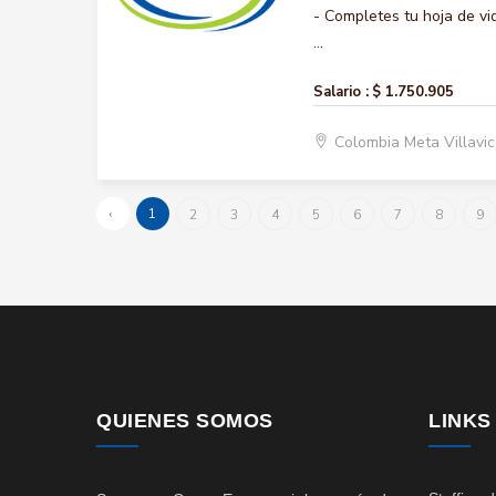
- Completes tu hoja de vi
...
Salario :
$ 1.750.905
Colombia Meta Villavi
‹
1
2
3
4
5
6
7
8
9
QUIENES SOMOS
LINKS