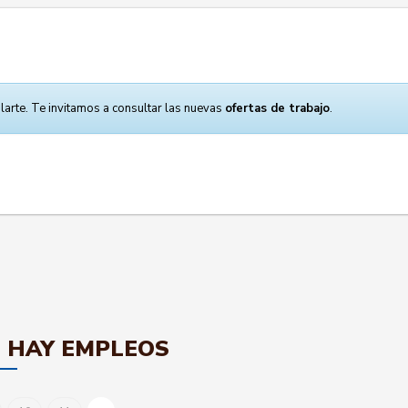
larte. Te invitamos a consultar las nuevas
ofertas de trabajo
.
 HAY EMPLEOS