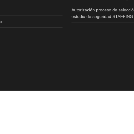
Autorización proceso de selecció
estudio de seguridad STAFFING
se
Copyright © 2020 All Rights Reserved.Realizado Por
T3RS