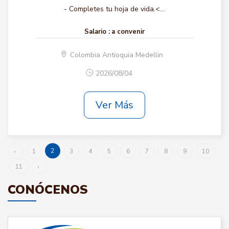
- Completes tu hoja de vida.<...
Salario :
a convenir
Colombia Antioquia Medellin
2026/08/04
Ver Más
2
‹
1
3
4
5
6
7
8
9
10
11
›
CONÓCENOS