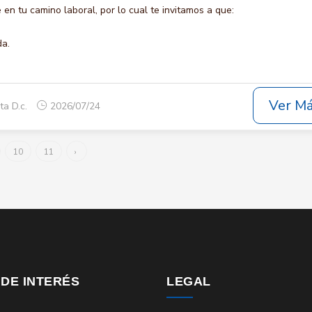
en tu camino laboral, por lo cual te invitamos a que:
da.
Ver M
ta D.c.
2026/07/24
10
11
›
 DE INTERÉS
LEGAL