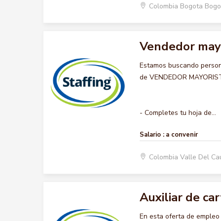
Colombia Bogota Bogo
Vendedor may
Estamos buscando persona
de VENDEDOR MAYORISTA, q
- Completes tu hoja de...
Salario :
a convenir
Colombia Valle Del Ca
Auxiliar de ca
En esta oferta de emple