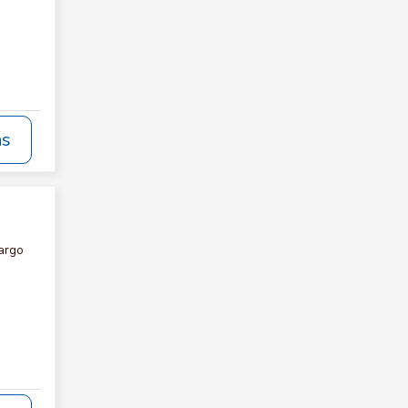
ás
argo