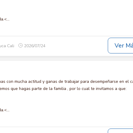
a.<...
Ver M
uca Cali
2026/07/24
s con mucha actitud y ganas de trabajar para desempeñarse en el c
s que hagas parte de la familia , por lo cual te invitamos a que:
a.<...