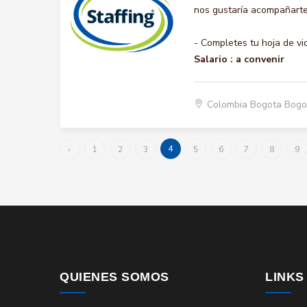
nos gustaría acompañarte 
- Completes tu hoja de vi
Salario :
a convenir
Colombia Bogota Bogo
4
‹
1
2
3
5
6
7
8
9
QUIENES SOMOS
LINKS