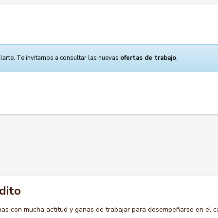
larte. Te invitamos a consultar las nuevas
ofertas de trabajo
.
dito
s con mucha actitud y ganas de trabajar para desempeñarse en el c