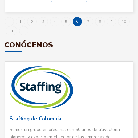
6
‹
1
2
3
4
5
7
8
9
10
11
›
CONÓCENOS
Staffing de Colombia
Somos un grupo empresarial con 50 años de trayectoria,
pioneros y experto en el sector de las empresas de