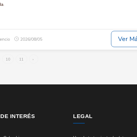
da.
Ver M
cencio
2026/08/05
10
11
›
 DE INTERÉS
LEGAL