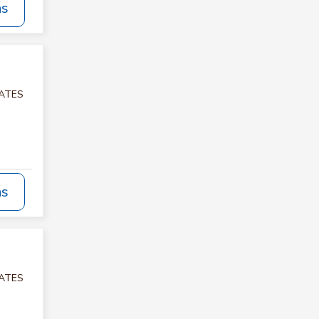
ás
LATES
ás
LATES