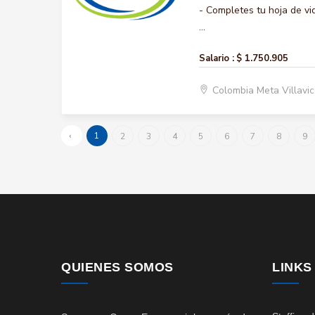
- Completes tu hoja de vi
...
Salario :
$ 1.750.905
Colombia Meta Villavi
‹
1
2
3
4
5
6
7
8
9
QUIENES SOMOS
LINKS