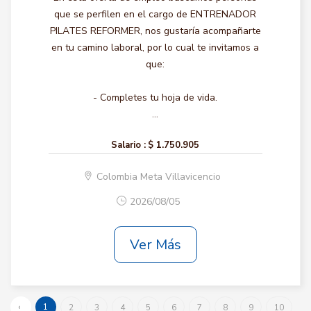
que se perfilen en el cargo de ENTRENADOR
PILATES REFORMER, nos gustaría acompañarte
en tu camino laboral, por lo cual te invitamos a
que:
- Completes tu hoja de vida.
...
Salario :
$ 1.750.905
Colombia Meta Villavicencio
2026/08/05
Ver Más
‹
1
2
3
4
5
6
7
8
9
10