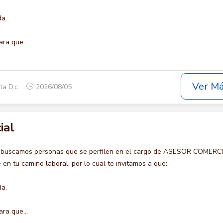
da.
ara que...
Ver M
ta D.c.
2026/08/05
ial
o buscamos personas que se perfilen en el cargo de ASESOR COMERCI
en tu camino laboral, por lo cual te invitamos a que:
da.
ara que...