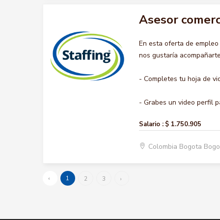
Asesor comerc
En esta oferta de emple
nos gustaría acompañarte 
- Completes tu hoja de vi
- Grabes un video perfil p
Salario :
$ 1.750.905
Colombia Bogota Bogo
‹
1
2
3
›