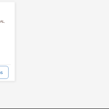
AL,
ás