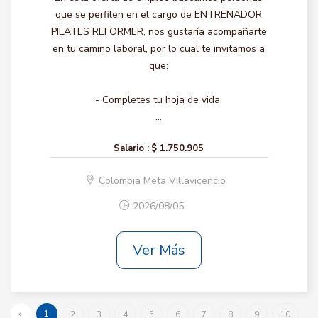
que se perfilen en el cargo de ENTRENADOR
PILATES REFORMER, nos gustaría acompañarte
en tu camino laboral, por lo cual te invitamos a
que:
- Completes tu hoja de vida.
...
Salario :
$ 1.750.905
Colombia Meta Villavicencio
2026/08/05
Ver Más
‹
1
2
3
4
5
6
7
8
9
10