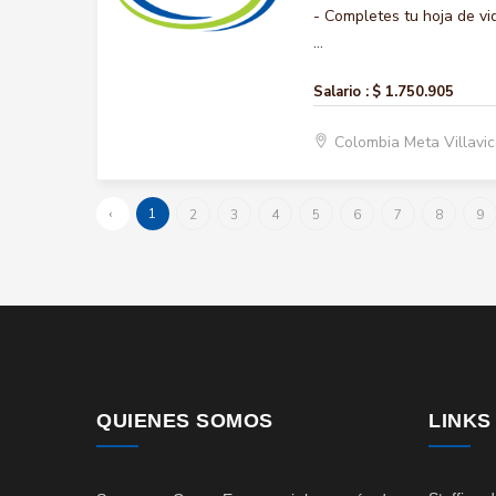
- Completes tu hoja de vi
...
Salario :
$ 1.750.905
Colombia Meta Villavi
‹
1
2
3
4
5
6
7
8
9
QUIENES SOMOS
LINKS