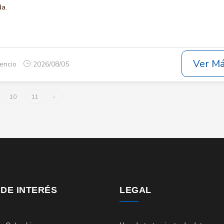
da.
Ver M
cencio
2026/08/05
10
11
›
 DE INTERÉS
LEGAL