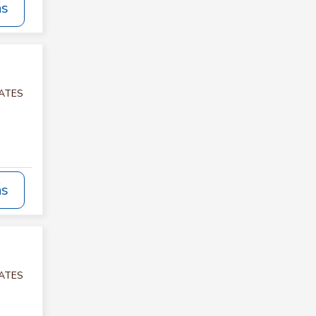
ás
LATES
ás
LATES