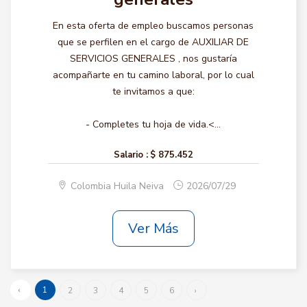
En esta oferta de empleo buscamos personas
que se perfilen en el cargo de AUXILIAR DE
SERVICIOS GENERALES , nos gustaría
acompañarte en tu camino laboral, por lo cual
te invitamos a que:
- Completes tu hoja de vida.<...
Salario :
$ 875.452
Colombia Huila Neiva
2026/07/29
Ver Más
‹
1
2
3
4
5
6
›