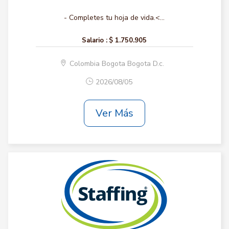
- Completes tu hoja de vida.<...
Salario :
$ 1.750.905
Colombia Bogota Bogota D.c.
2026/08/05
Ver Más