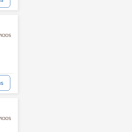
ás
VICIOS
ás
VICIOS