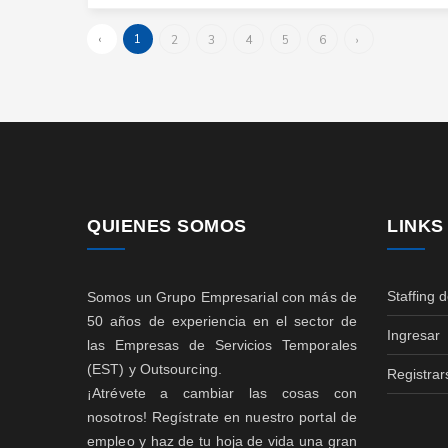
‹
1
2
3
4
5
6
›
QUIENES SOMOS
LINKS
Staffing 
Somos un Grupo Empresarial con más de
50 años de experiencia en el sector de
Ingresar
las Empresas de Servicios Temporales
(EST) y Outsourcing.
Registrar
¡Atrévete a cambiar las cosas con
nosotros! Regístrate en nuestro portal de
empleo y haz de tu hoja de vida una gran