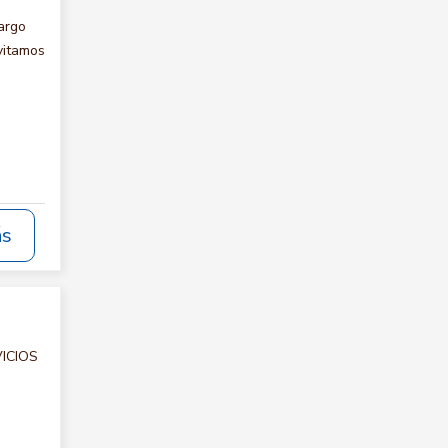
argo
vitamos
ás
VICIOS