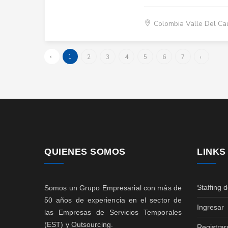
Colombia Valle Del C
‹
1
2
3
4
5
6
7
›
QUIENES SOMOS
LINKS
Staffing 
Somos un Grupo Empresarial con más de
50 años de experiencia en el sector de
Ingresar
las Empresas de Servicios Temporales
(EST) y Outsourcing.
Registrar