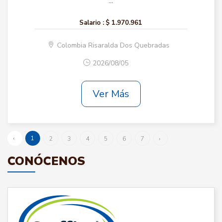
...
Salario :
$ 1.970.961
Colombia Risaralda Dos Quebradas
2026/08/05
Ver Más
‹
1
2
3
4
5
6
7
›
CONÓCENOS