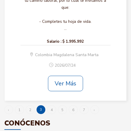
tu camino laboral, por lo cual te invitamos a
que:
- Completes tu hoja de vida.
...
Salario :
$ 1.995.992
Colombia Magdalena Santa Marta
2026/07/24
Ver Más
3
‹
1
2
4
5
6
7
›
CONÓCENOS