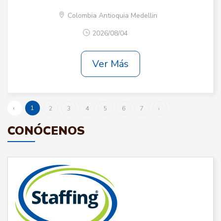
Colombia Antioquia Medellin
2026/08/04
Ver Más
‹
1
2
3
4
5
6
7
›
CONÓCENOS