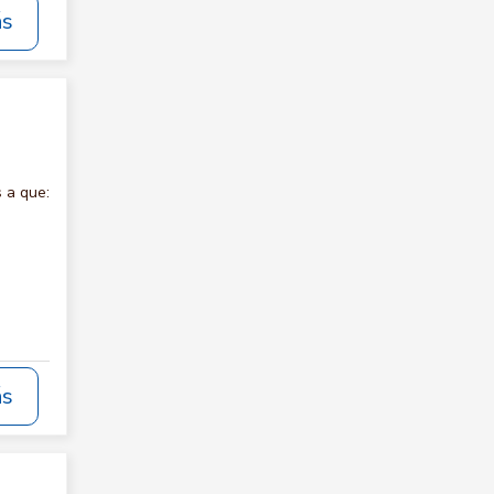
ás
 a que:
ás