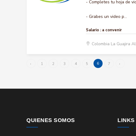
- Completes tu hoja de vi
- Grabes un video p...
Salario :
a convenir
Colombia La Guajira A
6
‹
1
2
3
4
5
7
›
QUIENES SOMOS
LINKS