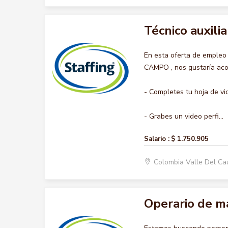
Técnico auxili
En esta oferta de emple
CAMPO , nos gustaría acom
- Completes tu hoja de vi
- Grabes un video perfi...
Salario :
$ 1.750.905
Colombia Valle Del Ca
Operario de m