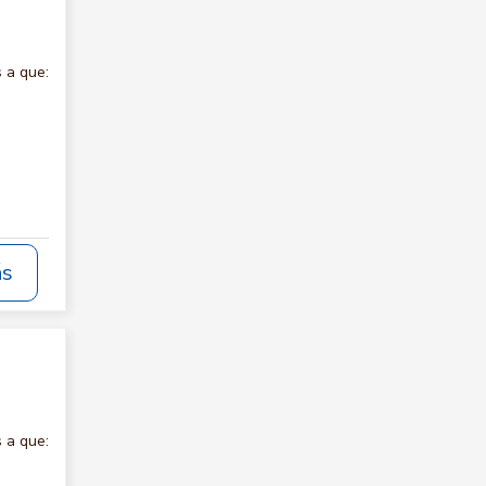
 a que:
ás
 a que: