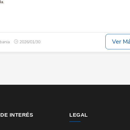
da.
Ver M
lbania
2026/01/30
 DE INTERÉS
LEGAL