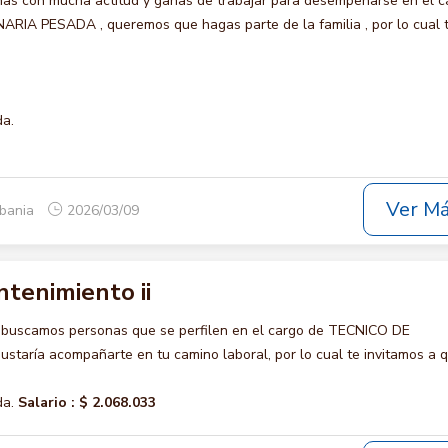
s con mucha actitud y ganas de trabajar para desempeñarse en el c
IA PESADA , queremos que hagas parte de la familia , por lo cual 
da.
Ver M
lbania
2026/03/09
tenimiento ii
 buscamos personas que se perfilen en el cargo de TECNICO DE
taría acompañarte en tu camino laboral, por lo cual te invitamos a q
da.
Salario :
$ 2.068.033