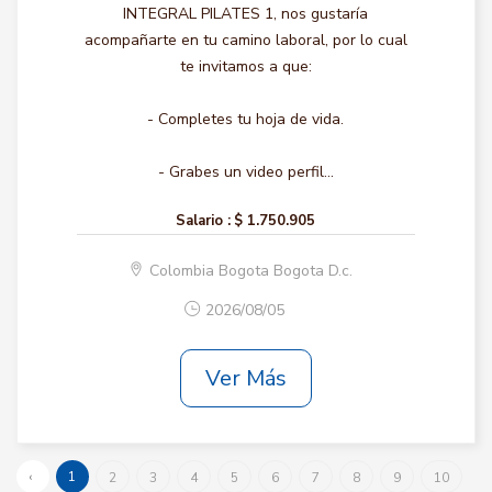
INTEGRAL PILATES 1, nos gustaría
acompañarte en tu camino laboral, por lo cual
te invitamos a que:
- Completes tu hoja de vida.
- Grabes un video perfil...
Salario :
$ 1.750.905
Colombia Bogota Bogota D.c.
2026/08/05
Ver Más
‹
1
2
3
4
5
6
7
8
9
10