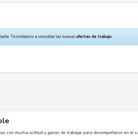
larte. Te invitamos a consultar las nuevas
ofertas de trabajo
.
ble
s con mucha actitud y ganas de trabajar para desempeñarse en el c