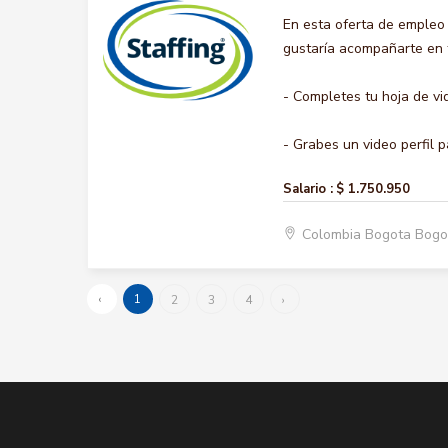
En esta oferta de empleo
gustaría acompañarte en t
- Completes tu hoja de vi
- Grabes un video perfil p
Salario :
$ 1.750.950
Colombia Bogota Bogo
‹
1
2
3
4
›