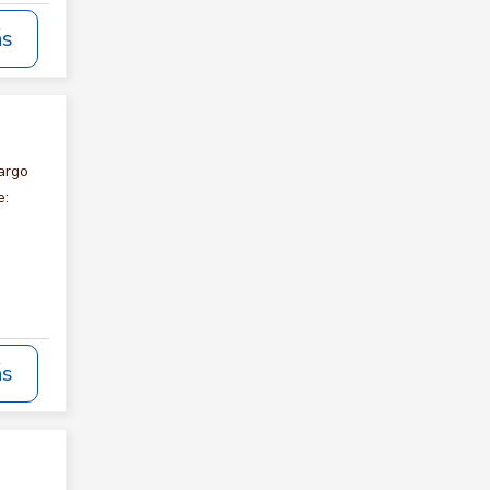
ás
argo
e:
ás