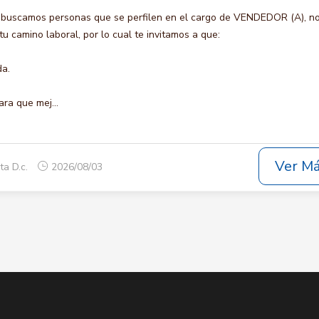
 buscamos personas que se perfilen en el cargo de VENDEDOR (A), n
u camino laboral, por lo cual te invitamos a que:
da.
ara que mej...
Ver M
ta D.c.
2026/08/03