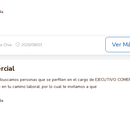
da.
Ver M
ca Chia
2026/08/03
rcial
o buscamos personas que se perfilen en el cargo de EJECUTIVO COME
en tu camino laboral, por lo cual te invitamos a que:
da.