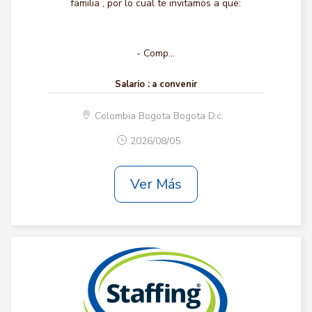
familia , por lo cual te invitamos a que:
- Comp...
Salario :
a convenir
Colombia Bogota Bogota D.c.
2026/08/05
Ver Más