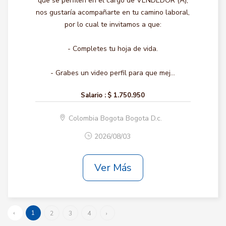
que se perfilen en el cargo de VENDEDOR (A),
nos gustaría acompañarte en tu camino laboral,
por lo cual te invitamos a que:
- Completes tu hoja de vida.
- Grabes un video perfil para que mej...
Salario :
$ 1.750.950
Colombia Bogota Bogota D.c.
2026/08/03
Ver Más
‹
1
2
3
4
›