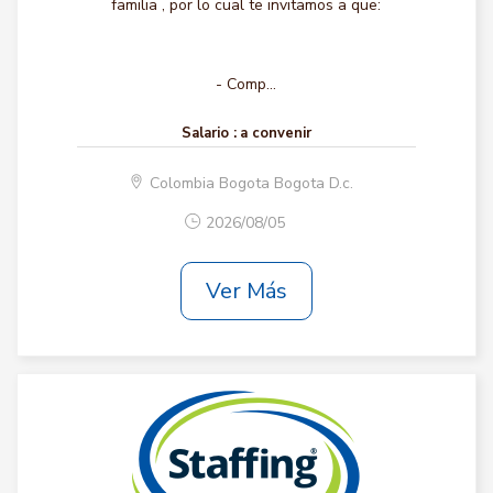
familia , por lo cual te invitamos a que:
- Comp...
Salario :
a convenir
Colombia Bogota Bogota D.c.
2026/08/05
Ver Más