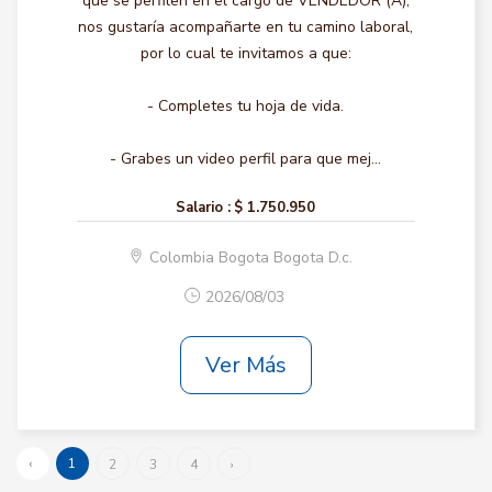
que se perfilen en el cargo de VENDEDOR (A),
nos gustaría acompañarte en tu camino laboral,
por lo cual te invitamos a que:
- Completes tu hoja de vida.
- Grabes un video perfil para que mej...
Salario :
$ 1.750.950
Colombia Bogota Bogota D.c.
2026/08/03
Ver Más
‹
1
2
3
4
›