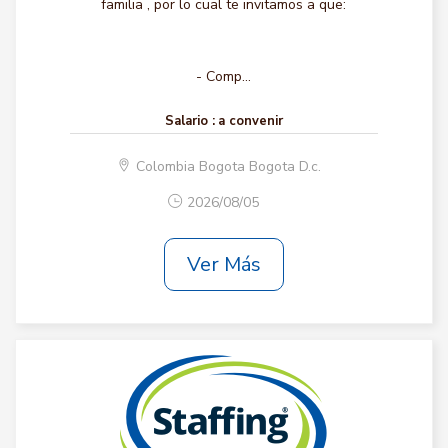
familia , por lo cual te invitamos a que:
- Comp...
Salario :
a convenir
Colombia Bogota Bogota D.c.
2026/08/05
Ver Más