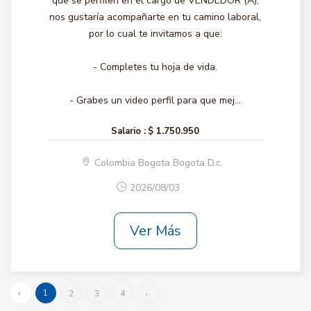
que se perfilen en el cargo de VENDEDOR (A),
nos gustaría acompañarte en tu camino laboral,
por lo cual te invitamos a que:
- Completes tu hoja de vida.
- Grabes un video perfil para que mej...
Salario :
$ 1.750.950
Colombia Bogota Bogota D.c.
2026/08/03
Ver Más
‹
1
2
3
4
›