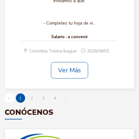
invitamos a que:
- Completes tu hoja de vi...
Salario :
a convenir
Colombia Tolima Ibague
2026/08/03
Ver Más
‹
1
2
3
4
›
CONÓCENOS