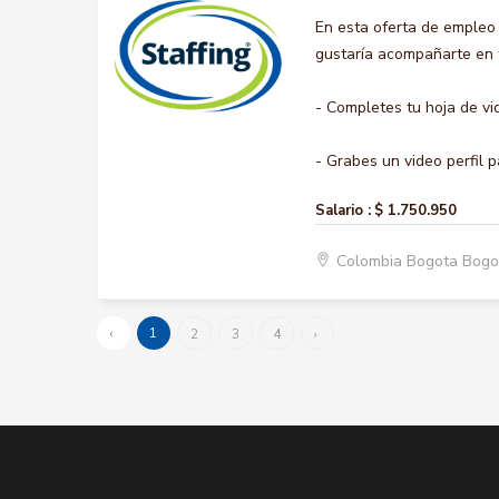
En esta oferta de empleo
gustaría acompañarte en t
- Completes tu hoja de vi
- Grabes un video perfil p
Salario :
$ 1.750.950
Colombia Bogota Bogo
‹
1
2
3
4
›