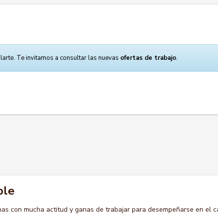
larte. Te invitamos a consultar las nuevas
ofertas de trabajo
.
ble
s con mucha actitud y ganas de trabajar para desempeñarse en el c