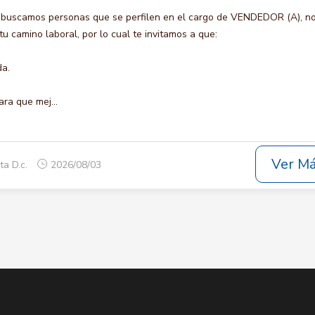
 buscamos personas que se perfilen en el cargo de VENDEDOR (A), n
u camino laboral, por lo cual te invitamos a que:
da.
ara que mej...
Ver M
ta D.c.
2026/08/03