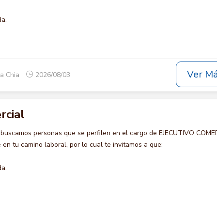
da.
Ver M
ca Chia
2026/08/03
rcial
o buscamos personas que se perfilen en el cargo de EJECUTIVO COME
en tu camino laboral, por lo cual te invitamos a que:
da.