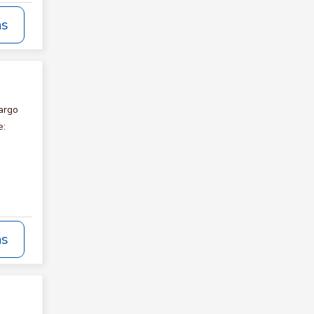
ás
argo
e:
ás