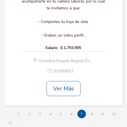
acompañarte en tu camino laboral, por lo cual
te invitamos a que:
- Completes tu hoja de vida.
- Grabes un video perfil...
Salario :
$ 1.750.905
Colombia Bogota Bogota D.c.
2026/06/22
Ver Más
7
‹
1
2
3
4
5
6
8
9
10
11
›