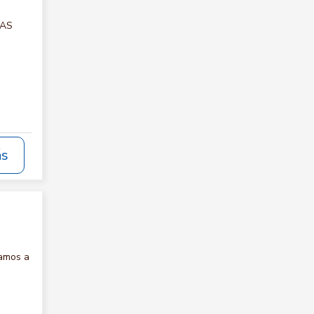
TAS
ás
tamos a