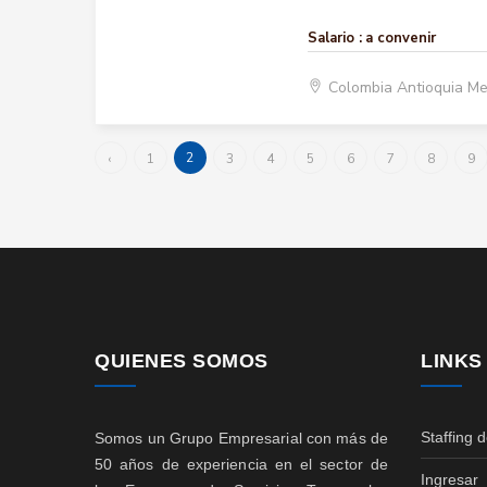
Salario :
a convenir
Colombia Antioquia Me
2
‹
1
3
4
5
6
7
8
9
QUIENES SOMOS
LINKS
Staffing 
Somos un Grupo Empresarial con más de
50 años de experiencia en el sector de
Ingresar