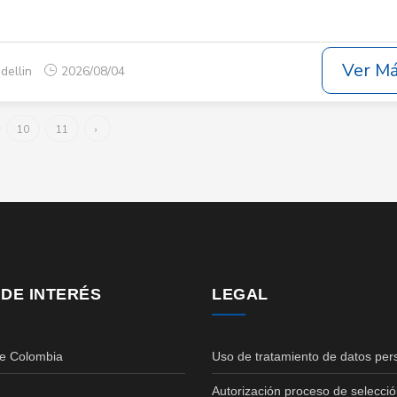
Ver M
dellin
2026/08/04
10
11
›
 DE INTERÉS
LEGAL
de Colombia
Uso de tratamiento de datos per
Autorización proceso de selecció