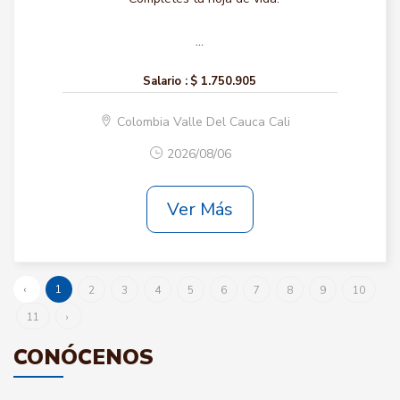
...
Salario :
$ 1.750.905
Colombia Valle Del Cauca Cali
2026/08/06
Ver Más
‹
1
2
3
4
5
6
7
8
9
10
11
›
CONÓCENOS