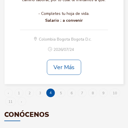
- Completes tu hoja de vida.
Salario :
a convenir
Colombia Bogota Bogota D.c.
2026/07/24
Ver Más
4
‹
1
2
3
5
6
7
8
9
10
11
›
CONÓCENOS