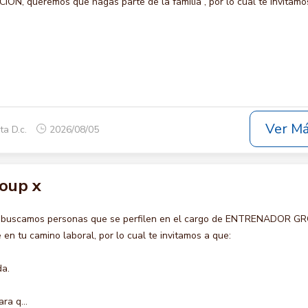
N, queremos que hagas parte de la familia , por lo cual te invitamo
Ver M
ta D.c.
2026/08/05
oup x
o buscamos personas que se perfilen en el cargo de ENTRENADOR G
en tu camino laboral, por lo cual te invitamos a que:
da.
ra q...