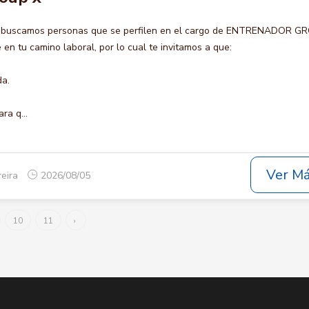
o buscamos personas que se perfilen en el cargo de ENTRENADOR G
en tu camino laboral, por lo cual te invitamos a que:
da.
ra q...
Ver M
reira
2026/08/05
10
11
›