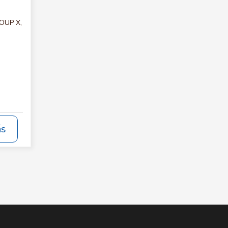
ROUP X,
ás