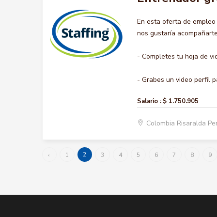
En esta oferta de emple
nos gustaría acompañarte 
- Completes tu hoja de vi
- Grabes un video perfil pa
Salario :
$ 1.750.905
Colombia Risaralda Pe
2
‹
1
3
4
5
6
7
8
9