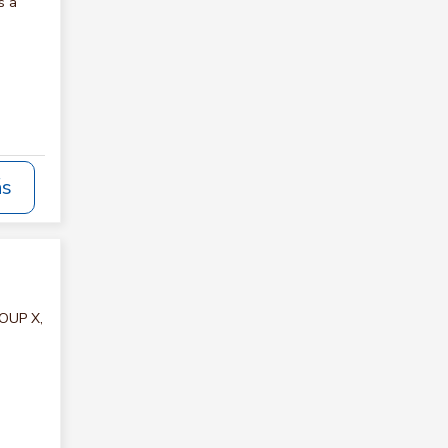
s a
ás
ROUP X,