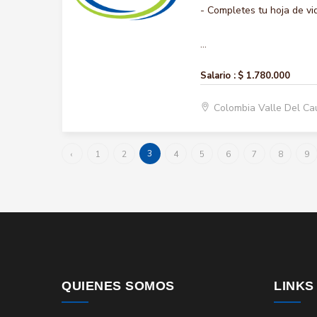
- Completes tu hoja de vi
...
Salario :
$ 1.780.000
Colombia Valle Del Ca
3
‹
1
2
4
5
6
7
8
9
QUIENES SOMOS
LINKS