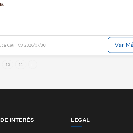
da.
Ver M
uca Cali
2026/07/30
10
11
›
 DE INTERÉS
LEGAL