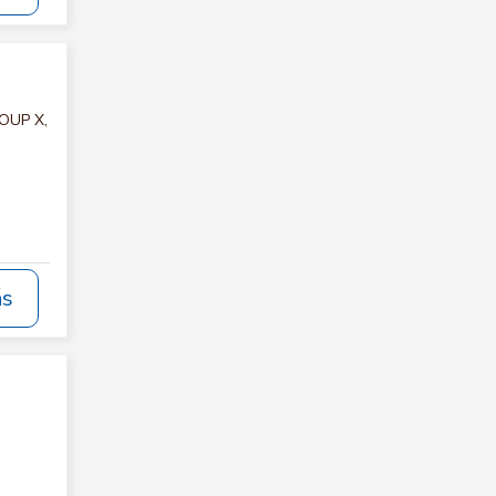
ROUP X,
ás