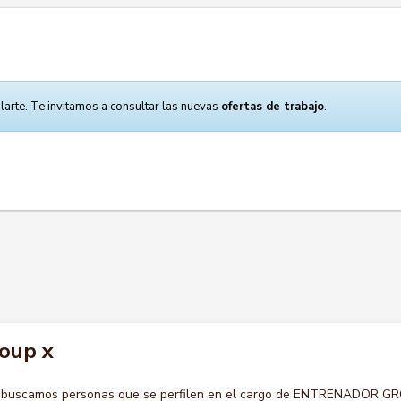
larte. Te invitamos a consultar las nuevas
ofertas de trabajo
.
oup x
o buscamos personas que se perfilen en el cargo de ENTRENADOR G