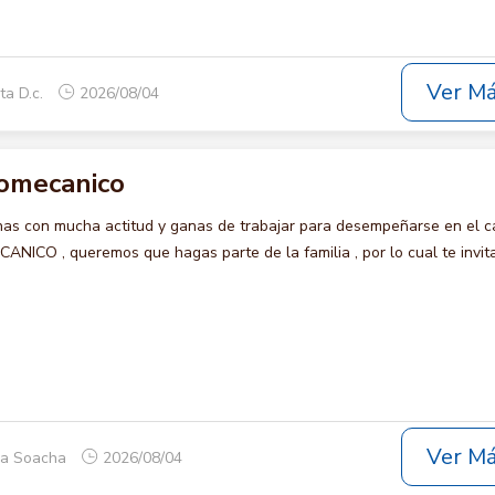
Ver M
ta D.c.
2026/08/04
romecanico
s con mucha actitud y ganas de trabajar para desempeñarse en el c
CO , queremos que hagas parte de la familia , por lo cual te invi
Ver M
ca Soacha
2026/08/04