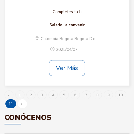
- Completes tu h...
Salario :
a convenir
Colombia Bogota Bogota D.c.
2025/04/07
Ver Más
‹
1
2
3
4
5
6
7
8
9
10
11
›
CONÓCENOS