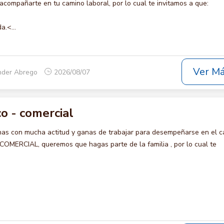
compañarte en tu camino laboral, por lo cual te invitamos a que:
a.<...
Ver M
nder Abrego
2026/08/07
o - comercial
s con mucha actitud y ganas de trabajar para desempeñarse en el c
ERCIAL, queremos que hagas parte de la familia , por lo cual te