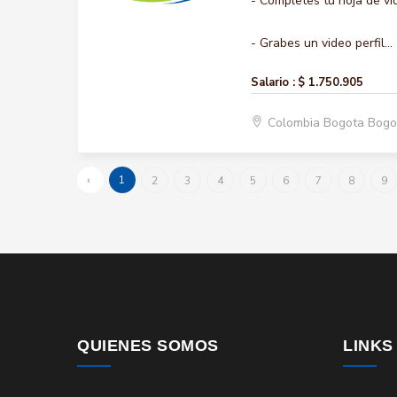
- Completes tu hoja de vi
- Grabes un video perfil...
Salario :
$ 1.750.905
Colombia Bogota Bogo
‹
1
2
3
4
5
6
7
8
9
QUIENES SOMOS
LINKS