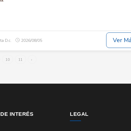
da.
Ver M
ta D.c.
2026/08/05
10
11
›
 DE INTERÉS
LEGAL