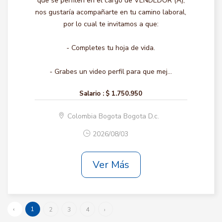
que se perfilen en el cargo de VENDEDOR (A),
nos gustaría acompañarte en tu camino laboral,
por lo cual te invitamos a que:
- Completes tu hoja de vida.
- Grabes un video perfil para que mej...
Salario :
$ 1.750.950
Colombia Bogota Bogota D.c.
2026/08/03
Ver Más
‹
1
2
3
4
›