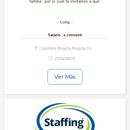
familia , por lo cual te invitamos a que:
- Comp...
Salario :
a convenir
Colombia Bogota Bogota D.c.
2026/08/05
Ver Más