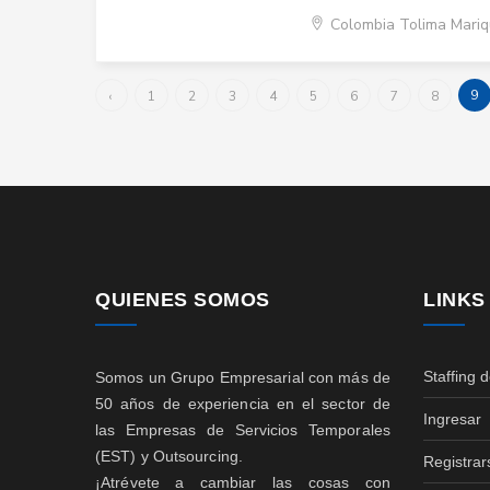
Colombia Tolima Mariq
9
‹
1
2
3
4
5
6
7
8
QUIENES SOMOS
LINKS
Staffing 
Somos un Grupo Empresarial con más de
50 años de experiencia en el sector de
Ingresar
las Empresas de Servicios Temporales
(EST) y Outsourcing.
Registrar
¡Atrévete a cambiar las cosas con