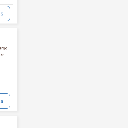
ás
argo
e:
ás