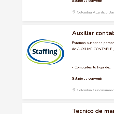
Salario :
a convenir
Colombia Atlantico Ba
Auxiliar conta
Estamos buscando persona
de AUXILIAR CONTABLE , qu
- Completes tu hoja de...
Salario :
a convenir
Colombia Cundinamar
Tecnico de ma