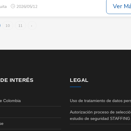
Ver M
uita
2026/05/12
10
11
›
 DE INTERÉS
LEGAL
de Colombia
Uso de tratamiento de datos per
Autorización proceso de selecció
estudio de seguridad STAFFING
se